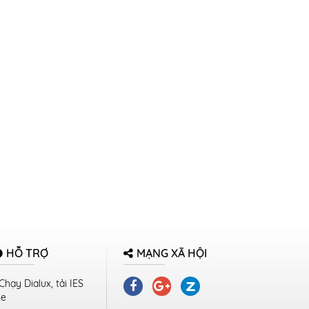
HỖ TRỢ
MẠNG XÃ HỘI
Chạy Dialux, tải IES
le