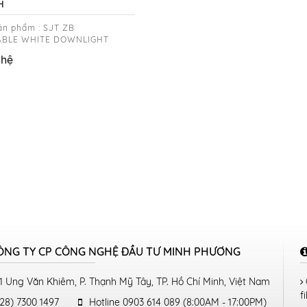
H
ản phẩm : SJT ZB
BLE WHITE DOWNLIGHT
 hệ
ÔNG TY CP CÔNG NGHỆ ĐẦU TƯ MINH PHƯƠNG
1 Ung Văn Khiêm, P. Thạnh Mỹ Tây, TP. Hồ Chí Minh, Việt Nam
fi
28) 7300 1497
Hotline 0903 614 089 (8:00AM - 17:00PM)