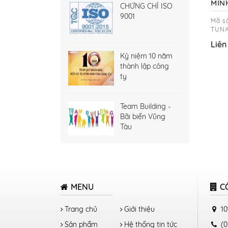
MIN
CHỨNG CHỈ ISO
9001
Mã s
TUNA
Liên
Kỷ niệm 10 năm
thành lập công
ty
Team Building -
Bãi biển Vũng
Tàu
MENU
C
Trang chủ
Giới thiệu
10
Sản phẩm
Hệ thống tin tức
(0