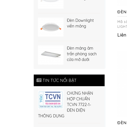
ĐÈN
Đèn Downlight
Mã s
viền mỏng
LIGH
Liên
Đèn máng âm
trần phòng sạch
cửa mở dưới
TIN TỨC NỔI BẬT
CHỨNG NHẬN
HỢP CHUẨN
TCVN 7722-1-
ĐÈN ĐIỆN
THÔNG DỤNG
ĐÈN