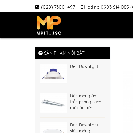
(028) 7300 1497
Hotline 0903 614 089 
SẢN PHẨM NỔI BẬT
Đèn Downlight
Đèn máng âm
trần phòng sạch
mở cửa trên
Đèn Downlight
siêu mỏng