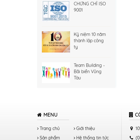
CHỨNG CHỈ ISO
9001
Kỷ niệm 10 năm
thành lập công
ty
Team Building -
Bãi biển Vũng
Tàu
MENU
C
Trang chủ
Giới thiệu
10
Sản phẩm
Hệ thống tin tức
(0