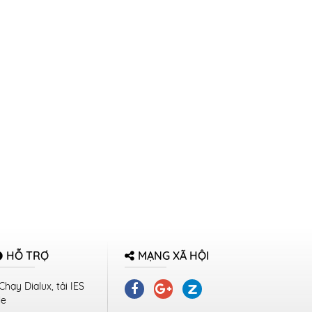
HỖ TRỢ
MẠNG XÃ HỘI
Chạy Dialux, tải IES
le