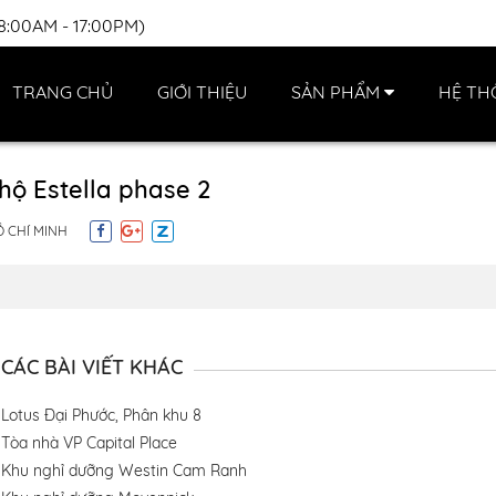
(8:00AM - 17:00PM)
TRANG CHỦ
GIỚI THIỆU
SẢN PHẨM
HỆ TH
hộ Estella phase 2
Ồ CHÍ MINH
CÁC BÀI VIẾT KHÁC
Lotus Đại Phước, Phân khu 8
Tòa nhà VP Capital Place
Khu nghỉ dưỡng Westin Cam Ranh