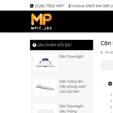
(028) 7300 1497
Hotline 0903 614 089 
Căn 
SẢN PHẨM NỔI BẬT
TP. H
Đèn Downlight
Đèn máng âm
trần phòng sạch
mở cửa trên
Đèn Downlight
siêu mỏng