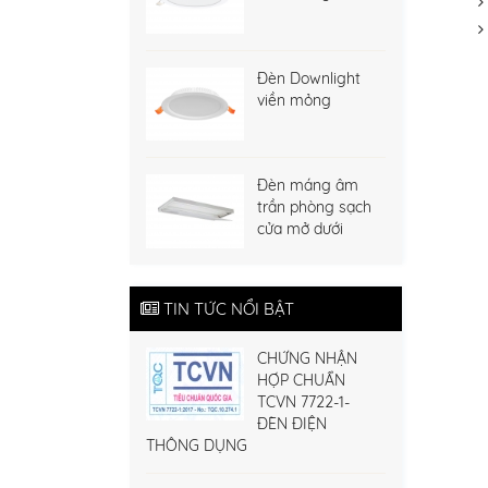
Đèn Downlight
viền mỏng
Đèn máng âm
trần phòng sạch
cửa mở dưới
TIN TỨC NỔI BẬT
CHỨNG NHẬN
HỢP CHUẨN
TCVN 7722-1-
ĐÈN ĐIỆN
THÔNG DỤNG