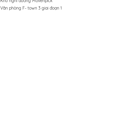
Khu nghỉ dưỡng Movenpick
Văn phòng F- town 3 giai đoạn 1