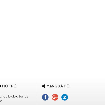
HỖ TRỢ
MẠNG XÃ HỘI
Chạy Dialux, tải IES
le