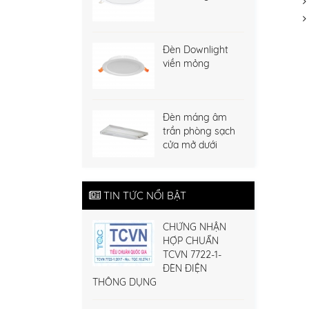
Đèn Downlight
viền mỏng
Đèn máng âm
trần phòng sạch
cửa mở dưới
TIN TỨC NỔI BẬT
CHỨNG NHẬN
HỢP CHUẨN
TCVN 7722-1-
ĐÈN ĐIỆN
THÔNG DỤNG