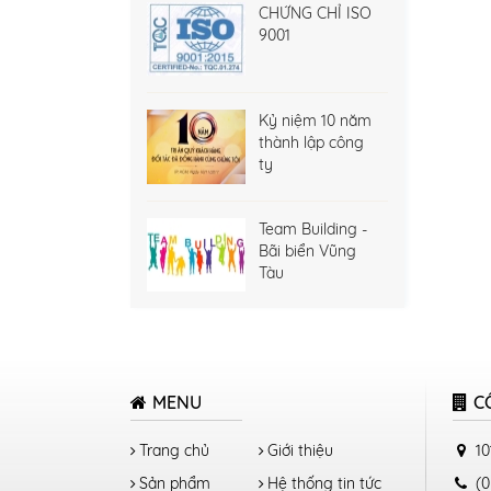
CHỨNG CHỈ ISO
9001
Kỷ niệm 10 năm
thành lập công
ty
Team Building -
Bãi biển Vũng
Tàu
MENU
C
Trang chủ
Giới thiệu
10
Sản phẩm
Hệ thống tin tức
(0