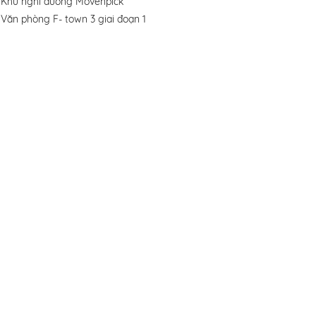
Khu nghỉ dưỡng Movenpick
Văn phòng F- town 3 giai đoạn 1