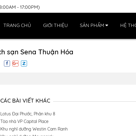
(8:00AM - 17:00PM)
TRANG CHỦ
GIỚI THIỆU
SẢN PHẨM
HỆ TH
h sạn Sena Thuận Hóa
CÁC BÀI VIẾT KHÁC
Lotus Đại Phước, Phân khu 8
Tòa nhà VP Capital Place
Khu nghỉ dưỡng Westin Cam Ranh