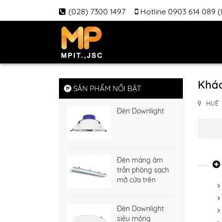
(028) 7300 1497
Hotline 0903 614 089 
Khác
SẢN PHẨM NỔI BẬT
HUẾ
Đèn Downlight
Đèn máng âm
trần phòng sạch
mở cửa trên
Đèn Downlight
siêu mỏng