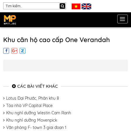
Khu căn hộ cao cấp One Verandah
CÁC BÀI VIẾT KHÁC
Lotus Đại Phước, Phân khu 8
Tòa nhà VP Capital Place
Khu nghỉ dưỡng Westin Cam Ranh
Khu nghỉ dưỡng Movenpick
Văn phòng F- town 3 giai đoạn 1