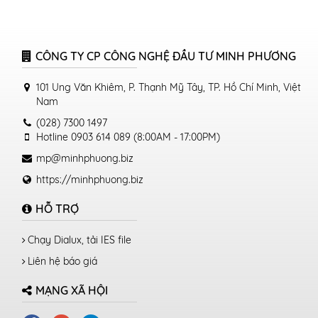
CÔNG TY CP CÔNG NGHỆ ĐẦU TƯ MINH PHƯƠNG
101 Ung Văn Khiêm, P. Thạnh Mỹ Tây, TP. Hồ Chí Minh, Việt
Nam
(028) 7300 1497
Hotline 0903 614 089 (8:00AM - 17:00PM)
mp@minhphuong.biz
https://minhphuong.biz
HỖ TRỢ
Chạy Dialux, tải IES file
Liên hệ báo giá
MẠNG XÃ HỘI