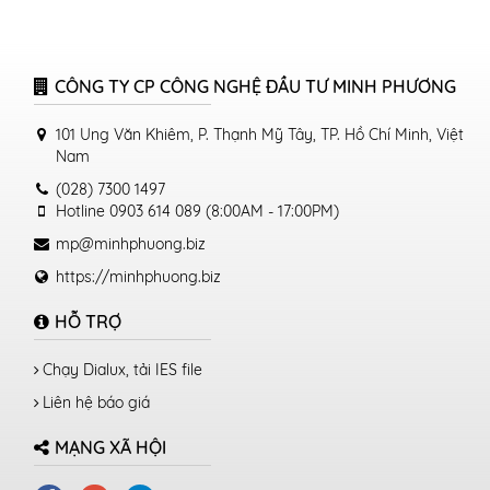
CÔNG TY CP CÔNG NGHỆ ĐẦU TƯ MINH PHƯƠNG
101 Ung Văn Khiêm, P. Thạnh Mỹ Tây, TP. Hồ Chí Minh, Việt
Nam
(028) 7300 1497
Hotline 0903 614 089 (8:00AM - 17:00PM)
mp@minhphuong.biz
https://minhphuong.biz
HỖ TRỢ
Chạy Dialux, tải IES file
Liên hệ báo giá
MẠNG XÃ HỘI