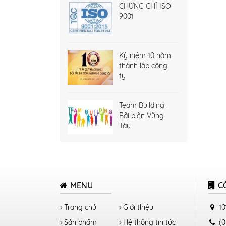
CHỨNG CHỈ ISO
9001
Kỷ niệm 10 năm
thành lập công
ty
Team Building -
Bãi biển Vũng
Tàu
MENU
C
Trang chủ
Giới thiệu
10
Sản phẩm
Hệ thống tin tức
(0