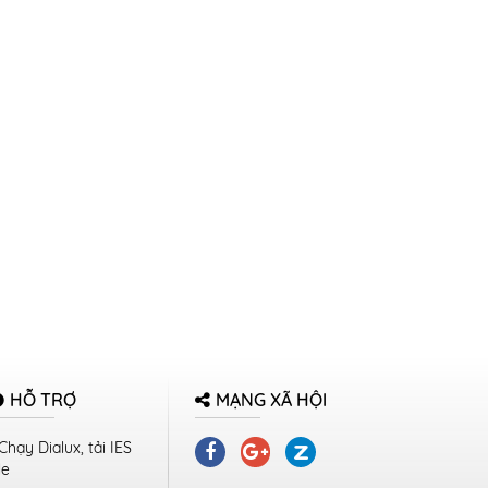
HỖ TRỢ
MẠNG XÃ HỘI
Chạy Dialux, tải IES
le