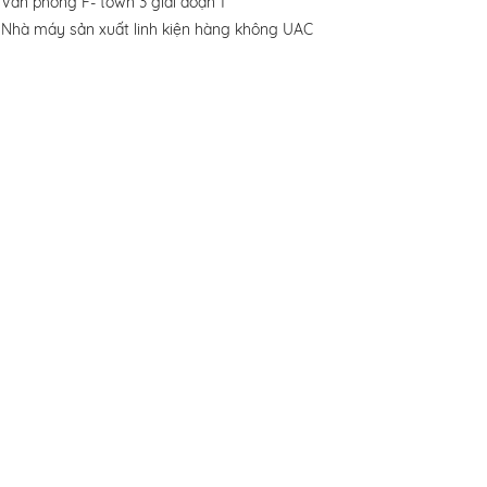
Văn phòng F- town 3 giai đoạn 1
Nhà máy sản xuất linh kiện hàng không UAC