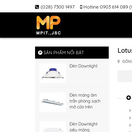
(028) 7300 1497
Hotline 0903 614 089 
Lotu
SẢN PHẨM NỔI BẬT
ĐỒNG
Đèn Downlight
Đèn máng âm
trần phòng sạch
mở cửa trên
Đèn Downlight
siêu mỏng