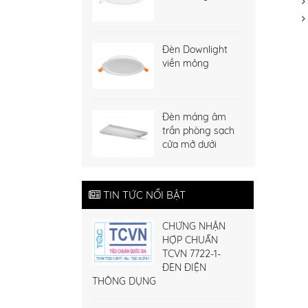
Đèn Downlight
viền mỏng
Đèn máng âm
trần phòng sạch
cửa mở dưới
TIN TỨC NỔI BẬT
CHỨNG NHẬN
HỢP CHUẨN
TCVN 7722-1-
ĐÈN ĐIỆN
THÔNG DỤNG