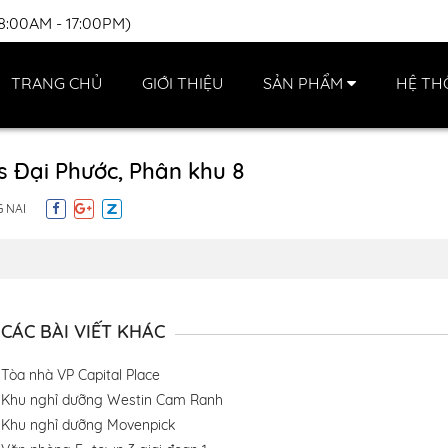
(8:00AM - 17:00PM)
TRANG CHỦ
GIỚI THIỆU
SẢN PHẨM
HỆ TH
s Đại Phước, Phân khu 8
 NAI
CÁC BÀI VIẾT KHÁC
Tòa nhà VP Capital Place
Khu nghỉ dưỡng Westin Cam Ranh
Khu nghỉ dưỡng Movenpick