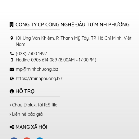
CÔNG TY CP CÔNG NGHỆ ĐẦU TƯ MINH PHƯƠNG
101 Ung Văn Khiêm, P. Thạnh Mỹ Tây, TP. Hồ Chí Minh, Việt
Nam
(028) 7300 1497
Hotline 0903 614 089 (8:00AM - 17:00PM)
mp@minhphuong.biz
https://minhphuong.biz
HỖ TRỢ
Chạy Dialux, tải IES file
Liên hệ báo giá
MẠNG XÃ HỘI