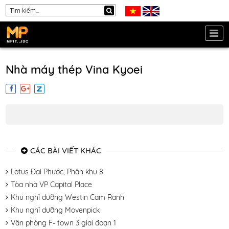
Nhà máy thép Vina Kyoei
CÁC BÀI VIẾT KHÁC
Lotus Đại Phước, Phân khu 8
Tòa nhà VP Capital Place
Khu nghỉ dưỡng Westin Cam Ranh
Khu nghỉ dưỡng Movenpick
Văn phòng F- town 3 giai đoạn 1