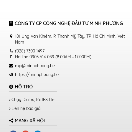
CÔNG TY CP CÔNG NGHỆ ĐẦU TƯ MINH PHƯƠNG
101 Ung Văn Khiêm, P. Thạnh Mỹ Tây, TP. Hồ Chí Minh, Việt
Nam
(028) 7300 1497
Hotline 0903 614 089 (8:00AM - 17:00PM)
mp@minhphuong.biz
https://minhphuong.biz
HỖ TRỢ
Chạy Dialux, tải IES file
Liên hệ báo giá
MẠNG XÃ HỘI