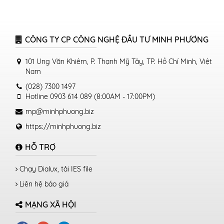
CÔNG TY CP CÔNG NGHỆ ĐẦU TƯ MINH PHƯƠNG
101 Ung Văn Khiêm, P. Thạnh Mỹ Tây, TP. Hồ Chí Minh, Việt
Nam
(028) 7300 1497
Hotline 0903 614 089 (8:00AM - 17:00PM)
mp@minhphuong.biz
https://minhphuong.biz
HỖ TRỢ
Chạy Dialux, tải IES file
Liên hệ báo giá
MẠNG XÃ HỘI