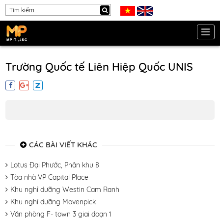
Trường Quốc tế Liên Hiệp Quốc UNIS
CÁC BÀI VIẾT KHÁC
Lotus Đại Phước, Phân khu 8
Tòa nhà VP Capital Place
Khu nghỉ dưỡng Westin Cam Ranh
Khu nghỉ dưỡng Movenpick
Văn phòng F- town 3 giai đoạn 1