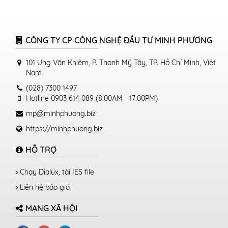
CÔNG TY CP CÔNG NGHỆ ĐẦU TƯ MINH PHƯƠNG
101 Ung Văn Khiêm, P. Thạnh Mỹ Tây, TP. Hồ Chí Minh, Việt
Nam
(028) 7300 1497
Hotline 0903 614 089 (8:00AM - 17:00PM)
mp@minhphuong.biz
https://minhphuong.biz
HỖ TRỢ
Chạy Dialux, tải IES file
Liên hệ báo giá
MẠNG XÃ HỘI