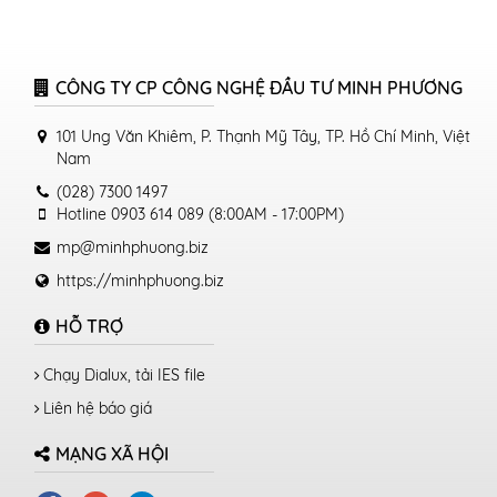
CÔNG TY CP CÔNG NGHỆ ĐẦU TƯ MINH PHƯƠNG
101 Ung Văn Khiêm, P. Thạnh Mỹ Tây, TP. Hồ Chí Minh, Việt
Nam
(028) 7300 1497
Hotline 0903 614 089 (8:00AM - 17:00PM)
mp@minhphuong.biz
https://minhphuong.biz
HỖ TRỢ
Chạy Dialux, tải IES file
Liên hệ báo giá
MẠNG XÃ HỘI