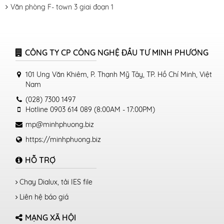
Văn phòng F- town 3 giai đoạn 1
CÔNG TY CP CÔNG NGHỆ ĐẦU TƯ MINH PHƯƠNG
101 Ung Văn Khiêm, P. Thạnh Mỹ Tây, TP. Hồ Chí Minh, Việt
Nam
(028) 7300 1497
Hotline 0903 614 089 (8:00AM - 17:00PM)
mp@minhphuong.biz
https://minhphuong.biz
HỖ TRỢ
Chạy Dialux, tải IES file
Liên hệ báo giá
MẠNG XÃ HỘI