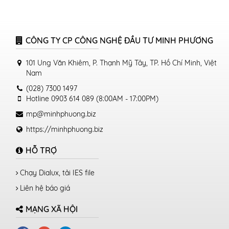
CÔNG TY CP CÔNG NGHỆ ĐẦU TƯ MINH PHƯƠNG
101 Ung Văn Khiêm, P. Thạnh Mỹ Tây, TP. Hồ Chí Minh, Việt
Nam
(028) 7300 1497
Hotline 0903 614 089 (8:00AM - 17:00PM)
mp@minhphuong.biz
https://minhphuong.biz
HỖ TRỢ
Chạy Dialux, tải IES file
Liên hệ báo giá
MẠNG XÃ HỘI